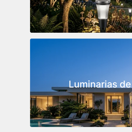
Nuestras estacas permiten ajustar el án
contrastes dramáticos y profundidad en
El toque final para
fachada.
Luminarias d
Proyectan haces de luz hacia arriba, 
direcciones, creando un ritmo visual que 
la construcción.