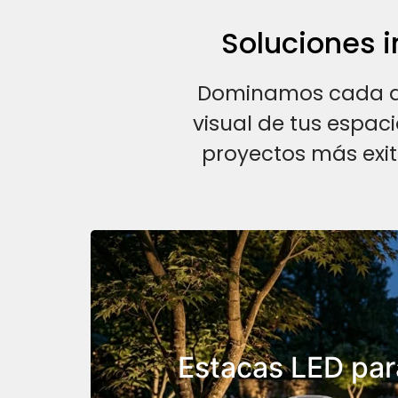
Soluciones i
Dominamos cada det
visual de tus espaci
proyectos más exi
Ideales para dar 
vegetación y resalt
muros de pie
Estacas LED par