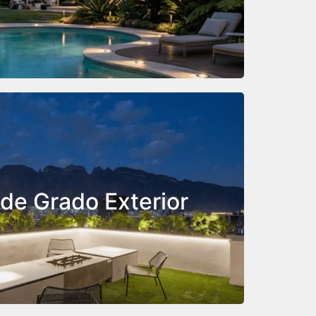
al y vehicular, ofreciendo una luz limpia
a el paso sin deslumbrar.
 para iluminación
ral en terrazas,
s o bajo muretes.
 de Grado Exterior
ra exterior cuenta con recubrimientos
ner su brillo y color ante la exposición
olar y la humedad.