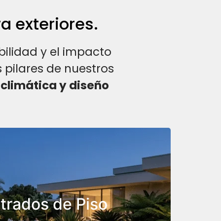
a exteriores.
ilidad y el impacto
s pilares de nuestros
 climática y diseño
para bañar fachadas
 base o delimitar
os y cocheras.
rados de Piso