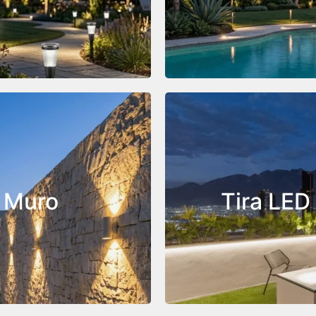
gulo de luz para crear
Soportan tráfico peaton
 el diseño de paisaje.
que guí
Perfecta
 cualquier
perimet
escalone
e Muro
Tira LED
hacia abajo o en ambas
Nuestra tira LED pa
resalta la estructura de
especiales para mante
s