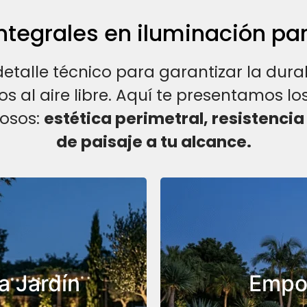
ntegrales en iluminación par
alle técnico para garantizar la durab
os al aire libre. Aquí te presentamos lo
tosos:
estética perimetral, resistencia
de paisaje a tu alcance.
vida a la
Diseñados 
ar árboles o
desde la
dra.
camin
a Jardín
Empot