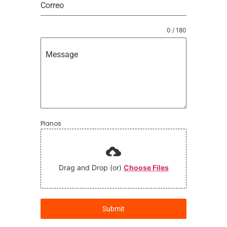
Correo
0 / 180
Message
Planos
Drag and Drop (or)
Choose Files
Submit